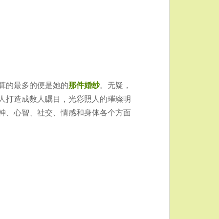
算的最多的便是她的
那件婚纱
。无疑，
人打造成数人瞩目，光彩照人的璀璨明
神、心智、社交、情感和身体各个方面