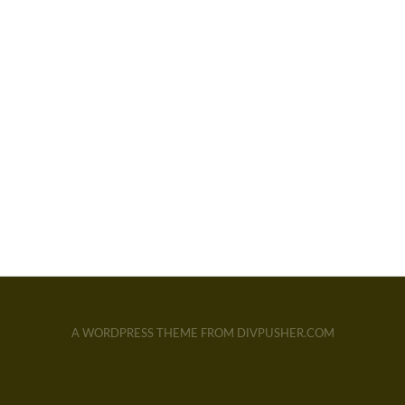
A WORDPRESS THEME FROM DIVPUSHER.COM