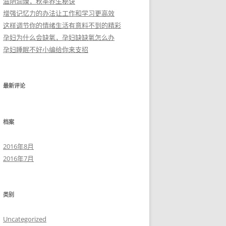
滋阴润燥，秋季养生秘诀
增强记忆力的办法让工作和学习更高效
这样调节你的情绪生活有意料不到的精彩
孕妇为什么会缺氧，孕妇缺缺氧怎么办
孕妇睡眠不好小编给你来支招
最新评论
档案
2016年8月
2016年7月
类别
Uncategorized