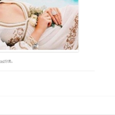
zed
分类。